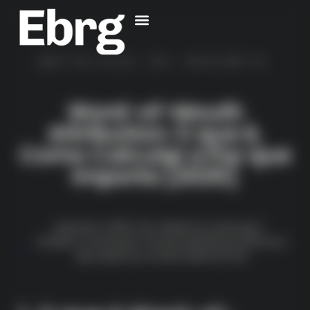
MÉTRICAS DE GROWTH
Word-of-Mouth
Attribution: O que é,
Como Calcular e Por que
Importa [2025]
setembro, 2025
By
Guilherme Queiroga
Analytics
,
Funil Aaarrr
,
Growth Marketing
,
Indicacao
,
Kpis
,
Metricas Growth
,
Referral
,
Viral