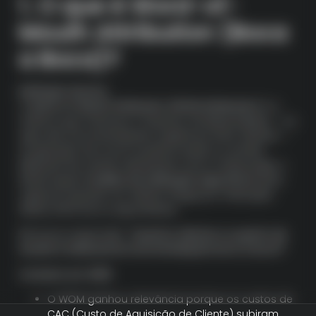
1. O que é Word-of-
Mouth Attribution (Boca
a Boca)?
Definição técnica
O
Word-of-Mouth Attribution (WOM Attribution)
é a
métrica que mensura o impacto do
boca a boca
— ou
seja, das recomendações orgânicas entre clientes —
na geração de novos usuários, leads ou receita.
Diferente de canais rastreáveis como mídia paga, o
WOM requer
modelos de atribuição específicos
para
capturar quando um cliente chega por indicação
direta, informal ou espontânea.
Ele busca responder:
“Quantos clientes ou quanto de
receita é atribuível às recomendações boca a boca?”
Contexto em 2025
O WOM ganhou relevância porque os custos de
CAC (Custo de Aquisição de Cliente) subiram