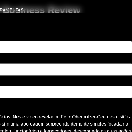
d Business Review
RAMENTAS
ios. Neste vídeo revelador, Felix Oberholzer-Gee desmistifica
as sim uma abordagem surpreendentemente simples focada na
lientes, funcionários e fornecedores, descobrindo as duas ações