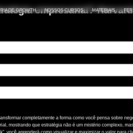
tratégia empresarial? Harvar
RIA DE GROWTH
NOSSOS CURSOS
MATERIAIS
FER
ransformar completamente a forma como você pensa sobre negóc
al, mostrando que estratégia não é um mistério complexo, m
ck”, você aprenderá como visualizar e maximizar o valor para c