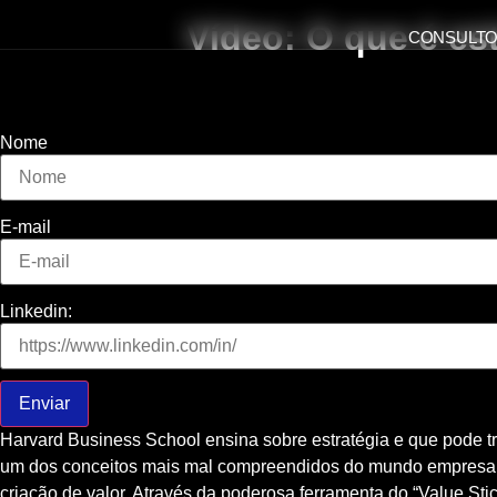
Vídeo: O que é es
Ir
CONSULTO
para
o
conteúdo
Nome
E-mail
Linkedin:
Enviar
Harvard Business School ensina sobre estratégia e que pode t
um dos conceitos mais mal compreendidos do mundo empresari
criação de valor. Através da poderosa ferramenta do “Value Sti