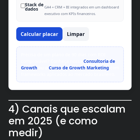
Stack de
GA4 + CRM + BI integrados em um dashboard
dados
executivo com KPIs financeiros.
Calcular placar
Limpar
Precisa de um plano de 90 dias com ROI
comprovável? Conheça nossa
Consultoria de
Growth
ou o
Curso de Growth Marketing
com
frameworks aplicados ao mercado brasileiro.
4) Canais que escalam
em 2025 (e como
medir)