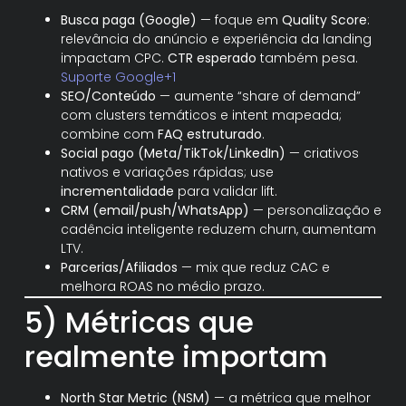
Busca paga (Google)
— foque em
Quality Score
:
relevância do anúncio e experiência da landing
impactam CPC.
CTR esperado
também pesa.
Suporte Google+1
SEO/Conteúdo
— aumente “share of demand”
com clusters temáticos e intent mapeada;
combine com
FAQ estruturado
.
Social pago (Meta/TikTok/LinkedIn)
— criativos
nativos e variações rápidas; use
incrementalidade
para validar lift.
CRM (email/push/WhatsApp)
— personalização e
cadência inteligente reduzem churn, aumentam
LTV.
Parcerias/Afiliados
— mix que reduz CAC e
melhora ROAS no médio prazo.
5) Métricas que
realmente importam
North Star Metric (NSM)
— a métrica que melhor