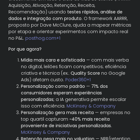
Aquisição, Ativação, Retenção, Receita,
Recomendação) usando
testes rápidos, análise de
dados e integração com produto
. O framework AARRR,
proposto por Dave McClure, ajuda a mapear métricas
por etapa e orientar experimentos com impacto real
no P&L.
posthog.com+1
Por que agora?
Mídia mais cara e sofisticada
— com mais verba
no digital, leilões ficam competitivos; eficiência
criativa e técnica (ex.:
Quality Score
no Google
Ads) afetam custo.
Poder360+1
Personalização como padrão
—
71% dos
consumidores esperam experiências
personalizadas;
a IA generativa permite escalar
isso com eficiência.
McKinsey & Company
Personalização gera mais receita
— empresas no
top quartil capturam
~40% mais receita
proveniente de iniciativas personalizadas
.
McKinsey & Company
Retenção pesa mais no valuation
— NRR/retention