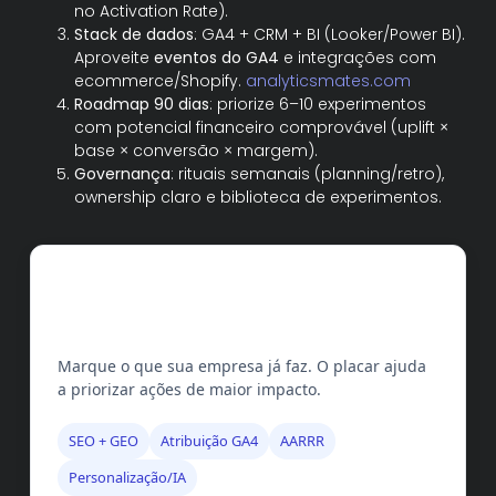
no Activation Rate).
Stack de dados
: GA4 + CRM + BI (Looker/Power BI).
Aproveite
eventos do GA4
e integrações com
ecommerce/Shopify.
analyticsmates.com
Roadmap 90 dias
: priorize 6–10 experimentos
com potencial financeiro comprovável (uplift ×
base × conversão × margem).
Governança
: rituais semanais (planning/retro),
ownership claro e biblioteca de experimentos.
Checklist de Growth (10
pontos essenciais)
Marque o que sua empresa já faz. O placar ajuda
a priorizar ações de maior impacto.
SEO + GEO
Atribuição GA4
AARRR
Personalização/IA