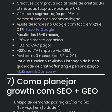
Creatives com prova social; teste de ofertas;
LPs
otimizadas (cópia, velocidade, UX).
CRM com
segmentação por RFM
e
personalização de recomendação.
Ajuste de lances no Google com foco em
QS e
CTR
.
Suporte Google
Resultados (6–9 meses)
+28% de receita orgânica;
−18% no CAC pago;
+22% no LTV (impulso via CRM);
Payback < 3 meses (de 5,2 → 2,9).
Por quê funcionou?
Alinhou
intenção de busca
,
qualidade de criativo/landing
e
personalização
.
McKinsey & Company
7) Como planejar
growth com SEO + GEO
Mapa de demanda
por região/bairro (ex.:
“[serviço] em [cidade]”).