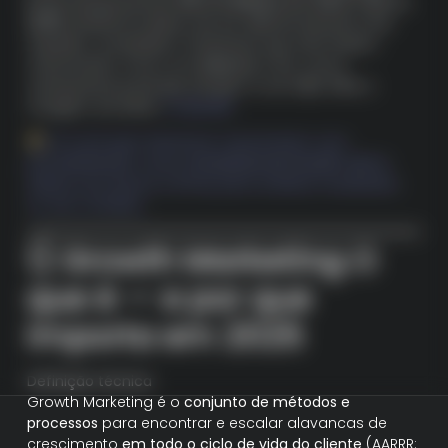
Brasil ultrapassando
R$ 37,9 bilhões em 2024 (+8% vs.
2023)
, eficiência deixou de ser diferencial para virar
requisito competitivo. Empresas que não tratam
crescimento como um
sistema
, e sim como
campanhas pontuais, tendem a ver
CAC
inflar e
margem encolher.
Poder360
Se você quer estruturar crescimento com
previsibilidade, nossa
consultoria de Growth
alinha
dados, processos e times para acelerar resultados
no seu contexto.
1) Growth Marketing O
que é — e por que
importa em 2025
Definição técnica
Growth Marketing é o
conjunto de métodos e
processos
para encontrar e escalar alavancas de
crescimento
em todo o ciclo de vida do cliente
(AARRR: