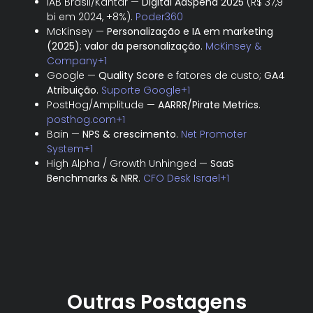
IAB Brasil/Kantar —
Digital AdSpend 2025
(R$ 37,9
bi em 2024, +8%).
Poder360
McKinsey —
Personalização e IA em marketing
(2025)
;
valor da personalização
.
McKinsey &
Company+1
Google —
Quality Score
e fatores de custo;
GA4
Atribuição
.
Suporte Google+1
PostHog/Amplitude —
AARRR/Pirate Metrics
.
posthog.com+1
Bain —
NPS & crescimento
.
Net Promoter
System+1
High Alpha / Growth Unhinged —
SaaS
Benchmarks & NRR
.
CFO Desk Israel+1
Outras Postagens