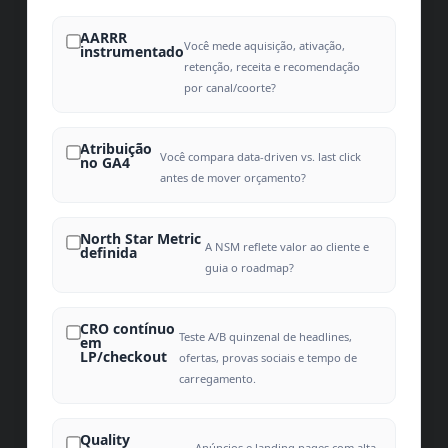
AARRR
Você mede aquisição, ativação,
instrumentado
retenção, receita e recomendação
por canal/coorte?
Atribuição
Você compara data-driven vs. last click
no GA4
antes de mover orçamento?
North Star Metric
A NSM reflete valor ao cliente e
definida
guia o roadmap?
CRO contínuo
Teste A/B quinzenal de headlines,
em
LP/checkout
ofertas, provas sociais e tempo de
carregamento.
Quality
Anúncios e landing pages com alta