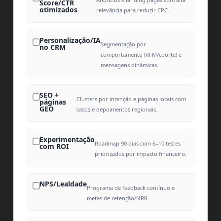
Score/CTR
otimizados
relevância para reduzir CPC.
Personalização/IA
Segmentação por
no CRM
comportamento (RFM/coorte) e
mensagens dinâmicas.
SEO +
Clusters por intenção e páginas locais com
páginas
GEO
casos e depoimentos regionais.
Experimentação
Roadmap 90 dias com 6–10 testes
com ROI
priorizados por impacto financeiro.
NPS/Lealdade
Programa de feedback contínuo e
metas de retenção/NRR.