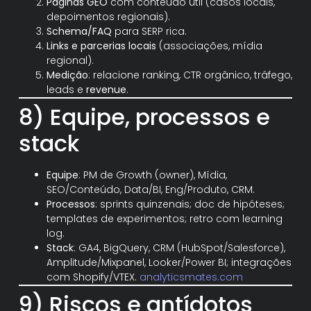
Páginas GEO
com conteúdo útil (casos locais,
depoimentos regionais).
Schema/FAQ
para SERP rica.
Links e parcerias locais
(associações, mídia
regional).
Medição
: relacione ranking, CTR orgânico, tráfego,
leads e
revenue
.
8) Equipe, processos e
stack
Equipe
: PM de Growth (owner), Mídia,
SEO/Conteúdo, Data/BI, Eng/Produto, CRM.
Processos
: sprints quinzenais; doc de hipóteses;
templates de experimentos; retro com learning
log.
Stack
: GA4, BigQuery, CRM (HubSpot/Salesforce),
Amplitude/Mixpanel, Looker/Power BI; integrações
com Shopify/VTEX.
analyticsmates.com
9) Riscos e antídotos