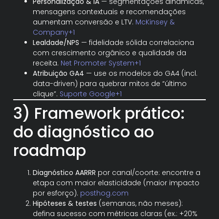
Personalização & IA
— segmentações dinâmicas,
mensagens contextuais e recomendações
aumentam conversão e LTV.
McKinsey &
Company+1
Lealdade/NPS
— fidelidade sólida correlaciona
com crescimento orgânico e qualidade da
receita.
Net Promoter System+1
Atribuição GA4
— use os modelos do GA4 (incl.
data-driven) para quebrar mitos de “último
clique”.
Suporte Google+1
3) Framework prático:
do diagnóstico ao
roadmap
Diagnóstico AARRR
por canal/coorte: encontre a
etapa com maior elasticidade (maior impacto
por esforço).
posthog.com
Hipóteses & testes
(semanas, não meses):
defina sucesso com métricas claras (ex.: +20%