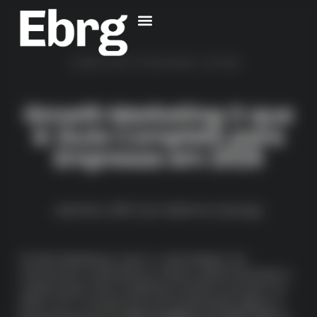
UNCATEGORIZED
Growth Marketing O que
é: Guia Completo para
Empresas em 2025
setembro, 2025
By
Guilherme Queiroga
Growth Marketing O que é: a abordagem de
crescimento orientada por dados, experimentação e
colaboração entre marketing, vendas e produto. Em
2025, com o investimento em publicidade digital no