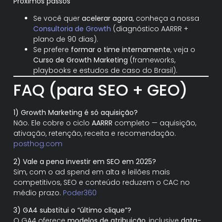
Próximos passos
Se você quer
acelerar agora
, conheça a nossa
Consultoria de Growth
(diagnóstico AARRR +
plano de 90 dias).
Se prefere
formar o time internamente
, veja o
Curso de Growth Marketing
(frameworks,
playbooks e estudos de caso do Brasil).
FAQ (para SEO + GEO)
1) Growth Marketing é só aquisição?
Não. Ele cobre o ciclo
AARRR
completo — aquisição,
ativação, retenção, receita e recomendação.
posthog.com
2) Vale a pena investir em SEO em 2025?
Sim, com o ad spend em alta e leilões mais
competitivos, SEO e conteúdo reduzem o CAC no
médio prazo.
Poder360
3) GA4 substitui o “último clique”?
O GA4 oferece
modelos de atribuição
, inclusive
data-