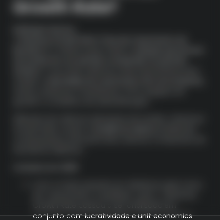
Growth Rate?
Definição técnica
O
Revenue Growth Rate (Taxa de Crescimento de
Receita)
é a métrica que mede a
variação percentual
da receita em um período comparado ao período
anterior
. É uma das métricas mais importantes para
avaliar a
velocidade de crescimento de uma empresa
,
sendo usada por investidores, CFOs, equipes de
growth e conselhos de administração.
Diferente de métricas absolutas de receita, o Revenue
Growth Rate mostra a
tendência relativa
, facilitando
comparações entre períodos, setores e empresas de
tamanhos distintos.
Contexto em 2025
Com a maior pressão por eficiência após anos
de “crescimento a qualquer custo”, o Revenue
Growth Rate passou a ser analisado em
conjunto com
lucratividade e unit economics
.