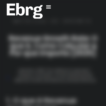
MÉTRICAS DE GROWTH
Revenue Growth Rate: O
que é, Como Calcular e
Por que Importa [2025]
setembro, 2025
By
Guilherme Queiroga
Analytics
,
Funil Aaarrr
,
Growth Marketing
,
Kpis
,
Metricas Growth
,
Monetizacao
,
Receita
,
Revenue
1. O que é Revenue