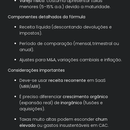
Varejo físico:
costuma apresentar taxas
menores (5–15% a.a.) devido a maturidade.
Componentes detalhados da fórmula
Receita líquida (descontando devoluções e
impostos).
Período de comparação (mensal, trimestral ou
anual).
Ajustes para M&A, variações cambiais e inflação.
Considerações importantes
Deve-se usar
receita recorrente
em SaaS
(MRR/ARR).
É preciso diferenciar
crescimento orgânico
(expansão real) de
inorgânico
(fusões e
aquisições).
Taxas muito altas podem esconder
churn
elevado
ou gastos insustentáveis em CAC.