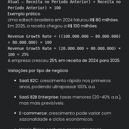
Atual – Receita
no
Período Anterior) ÷ Receita
no
Período Anterior) ×
100
Exemplo prático
Uma edtech brasileira em 2024 faturou
R$ 80 milhões
.
Em 2025, a receita chegou a
R$ 100 milhões
.
Revenue
Growth
Rate
=
((
100.000
.000
–
80.000
.000
)
÷
80.000
.000
) ×
100
Revenue
Growth
Rate
=
(
20.000
.000
÷
80.000
.000
) ×
100
=
25
%
A empresa cresceu
25% em receita de 2024 para 2025
.
Variações por tipo de negócio
SaaS B2C:
crescimento rápido nos primeiros
anos, podendo ultrapassar 100% a.a.
SaaS B2B Enterprise:
taxas menores (20–40% a.a.),
mas mais previsíveis.
E-commerce:
crescimento pode variar com
sazonalidade e ciclos econômicos.