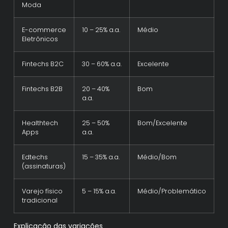
Moda
E-commerce
10 – 25% a.a.
Médio
Eletrônicos
Fintechs B2C
30 – 60% a.a.
Excelente
Fintechs B2B
20 – 40%
Bom
a.a.
Healthtech
25 – 50%
Bom/Excelente
Apps
a.a.
Edtechs
15 – 35% a.a.
Médio/Bom
(assinaturas)
Varejo físico
5 – 15% a.a.
Médio/Problemático
tradicional
Explicação das variações