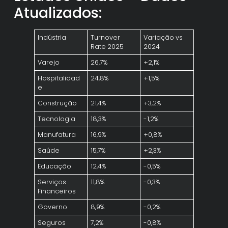
Atualizados:
Indústria
Turnover
Variação vs
Rate 2025
2024
Varejo
26,7%
+2,1%
Hospitalidad
24,8%
+1,5%
e
Construção
21,4%
+3,2%
Tecnologia
18,3%
-1,2%
Manufatura
16,9%
+0,8%
Saúde
15,7%
+2,3%
Educação
12,4%
-0,5%
Serviços
11,8%
-0,3%
Financeiros
Governo
8,9%
-0,2%
Seguros
7,2%
-0,8%