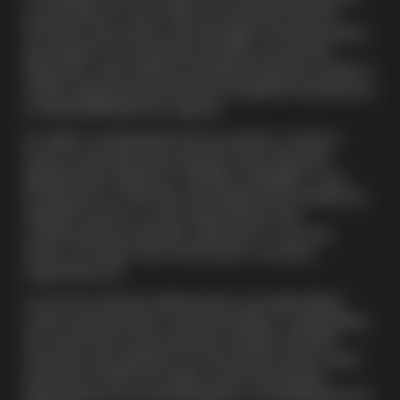
Funcionários) é uma métrica crucial de recursos
humanos que mede a porcentagem de funcionários
que deixam uma empresa durante um período
específico. Esta métrica é fundamental para avaliar a
saúde organizacional, eficácia da gestão de pessoas
e sustentabilidade do negócio.
Em 2025, a rotatividade de funcionários continua
sendo a principal preocupação das empresas
globalmente, segundo o relatório Gallagher. Com
mudanças no mercado de trabalho pós-pandemia,
trabalho remoto e novas expectativas dos
colaboradores, entender e gerenciar o turnover
tornou-se ainda mais crítico para o sucesso
organizacional.
O turnover impacta diretamente a produtividade,
custos operacionais, moral da equipe e capacidade
de crescimento das empresas. Estudos de 2025
mostram que substituir um funcionário pode custar
entre 50% a 400% do salário anual da posição,
dependendo do nível hierárquico e complexidade do