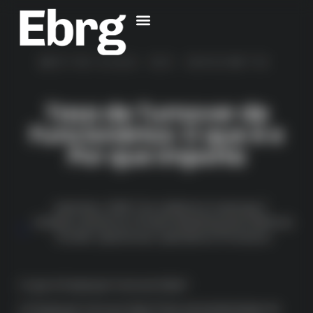
MÉTRICAS DE GROWTH
Taxa de Turnover de
Funcionários: O que é e
Por que Importa
setembro, 2025
By
Guilherme Queiroga
Analytics
,
Eficiencia
,
Growth Marketing
,
Kpis
,
Metricas
Growth
,
Operacoes
,
Operations
,
Processos
O que é Employee Turnover Rate?
O Employee Turnover Rate (Taxa de Rotatividade de